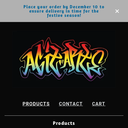
Place your order by December 10 to
ensure delivery in time for the
festive season!
PRODUCTS
CONTACT
CART
Products